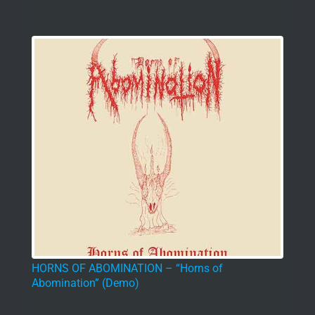
HORNS OF ABOMINATION – “Horns of
Abomination” (Demo)