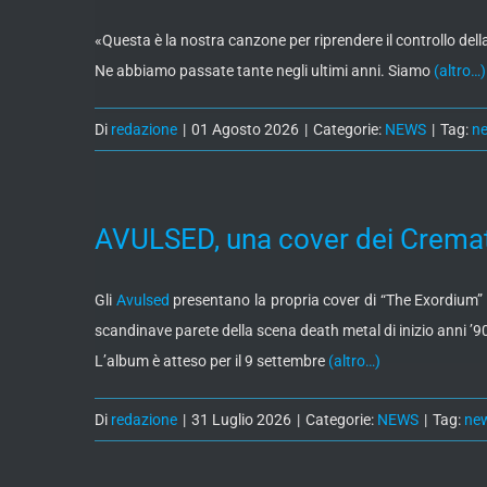
«Questa è la nostra canzone per riprendere il controllo dell
Ne abbiamo passate tante negli ultimi anni. Siamo
(altro…)
Di
redazione
|
01 Agosto 2026
|
Categorie:
NEWS
|
Tag:
n
AVULSED, una cover dei Cremat
Gli
Avulsed
presentano la propria cover di “The Exordium” 
scandinave parete della scena death metal di inizio anni ’9
L’album è atteso per il 9 settembre
(altro…)
Di
redazione
|
31 Luglio 2026
|
Categorie:
NEWS
|
Tag:
ne