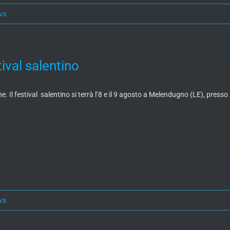
ws
ival salentino
. Il festival salentino si terrà l’8 e il 9 agosto a Melendugno (LE), presso 
ws