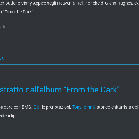
zer Butler e Vinny Appice negli Heaven & Hell, nonché di Glenn Hughes, ex
o “From the Dark”.
ali.
ws
stratto dall’album “From the Dark”
3 ottobre con BMG,
QUI
le prenotazioni,
Tony Iommi
, storico chitarrista d
ideoclip.