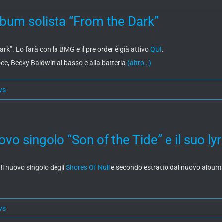
bum solista “From the Dark”
rk”. Lo farà con la BMG e il pre order è già attivo
QUI
.
ce, Becky Baldwin al basso e alla batteria
(altro…)
ws
o singolo “Son of the Tide” e il suo lyr
, il nuovo singolo degli
Shores Of Null
e secondo estratto dal nuovo album “
ws