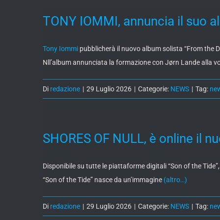
TONY IOMMI, annuncia il suo al
Tony Iommi
pubblicherà il nuovo album solista “From the Da
Nll’album annunciata la formazione con Jørn Lande alla vo
Di
redazione
|
29 Luglio 2026
|
Categorie:
NEWS
|
Tag:
ne
SHORES OF NULL, è online il nuov
Disponibile su tutte le piattaforme digitali “Son of the Tide”
“Son of the Tide” nasce da un’immagine
(altro…)
Di
redazione
|
29 Luglio 2026
|
Categorie:
NEWS
|
Tag:
ne