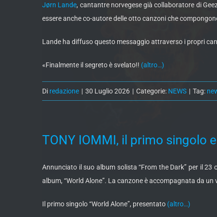
Jørn Lande
, cantantre norvegese già collaboratore di Gee
essere anche co-autore delle otto canzoni che compongon
Lande ha diffuso questo messaggio attraverso i propri can
«Finalmente il segreto è svelato!!
(altro…)
Di
redazione
|
30 Luglio 2026
|
Categorie:
NEWS
|
Tag:
ne
TONY IOMMI, il primo singolo e
Annunciato il suo album solista “From the Dark” per il 2
album, “World Alone”. La canzone è accompagnata da un v
Il primo singolo “World Alone”, presentato
(altro…)