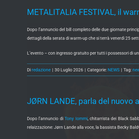
METALITALIA FESTIVAL, il warm-
Dopo l’annuncio del bill completo delle due giornate princip
dettagli della serata di warm-up che si terrà venerdì 25 s
L’evento – con ingresso gratuito per tutti i possessori di u
Di
redazione
|
30 Luglio 2026
|
Categorie:
NEWS
|
Tag:
ne
JØRN LANDE, parla del nuovo al
Dopo l’annuncio di
Tony Iommi
, chitarrista dei Black Sa
relaizzazione: Jørn Lande alla voce, la bassista Becky Baldwi