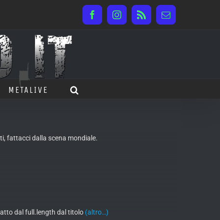
Facebook
Instagram
Rss
Email
METALIVE
i, fattacci dalla scena mondiale.
to dal full.length dal titolo
(altro…)