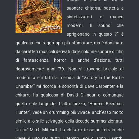
suonare chitarra, batteria e
sintetizzatori e manco
moderni. Il sound che
sprigionano in questo 7” è
qualcosa che raggruppa più sfumature, ma è dominato
da caratteri musicali derivati dalle colonne sonore di film
di fantascienza, horror e anche d’azione, tutti
rigorosamente anni ’70. Non si trovano briciole di
modernità e infatti la melodia di
“Victory in the Battle
Chamber” mi ricorda le sonorità di Dave Carpenter e la
chitarra ha qualcosa di David Gilmour o comunque
quello stile languido. L’altro pezzo, “Hunted Becomes
Hunter”, vede un drumming più vivace, anch’esso molto
simile allo stile selvaggio della decade summenzionata.
Un po’ Mitch Mitchell. La chitarra tesse un refrain che
viene diluito per tutto il tempo. Poi ci sono i synth,