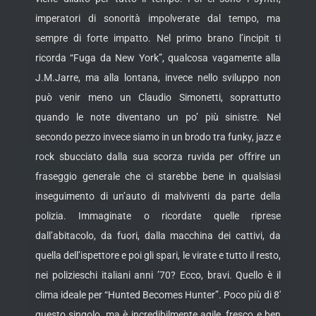
imperatori di sonorità impolverate dal tempo, ma
sempre di forte impatto. Nel primo brano l’incipit ti
ricorda “Fuga da New York”, qualcosa vagamente alla
J.M.Jarre, ma alla lontana, invece nello sviluppo non
può venir meno un Claudio Simonetti, soprattutto
quando le note diventano un po’ più sinistre. Nel
secondo pezzo invece siamo in un brodo tra funky, jazz e
rock sbucciato dalla sua scorza ruvida per offrire un
fraseggio generale che ci starebbe bene in qualsiasi
inseguimento di un’auto di malviventi da parte della
polizia. Immaginate o ricordate quelle riprese
dall’abitacolo, da fuori, dalla macchina dei cattivi, da
quella dell’ispettore e poi gli spari, le virate e tutto il resto,
nei polizieschi italiani anni ’70? Ecco, bravi. Quello è il
clima ideale per “Hunted Becomes Hunter”. Poco più di 8′
questo singolo, ma è incredibilmente agile, fresco e ben