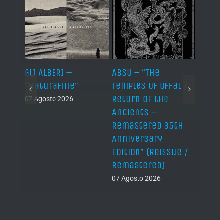
ER –
GLI ALBERI –
ABSU – “The
NEPT
er”
“Maturafine”
Temples of Offal /
MAXI
Return of the
“Nāg
07 Agosto 2026
Ancients –
06 Ago
Remastered 35th
Anniversary
Edition” (Reissue /
Remastered)
07 Agosto 2026