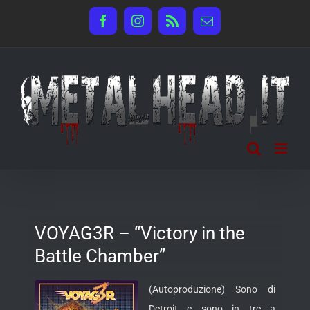
Salta
Facebook
Instagram
Rss
Email
al
contenuto
VOYAG3R – “Victory in the
Battle Chamber”
(Autoproduzione) Sono di
Detroit e sono in tre a