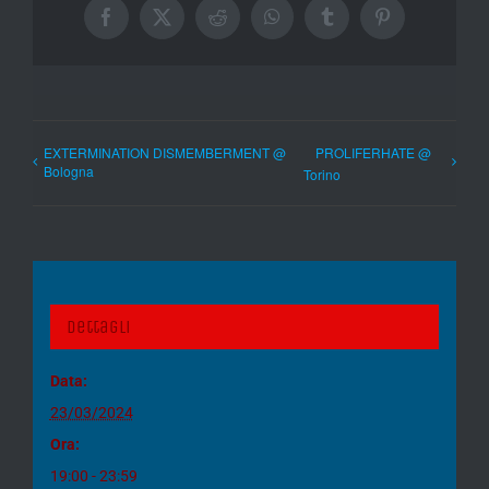
Facebook
X
Reddit
WhatsApp
Tumblr
Pinterest
EXTERMINATION DISMEMBERMENT @
PROLIFERHATE @
Bologna
Torino
Dettagli
Data:
23/03/2024
Ora:
19:00 - 23:59