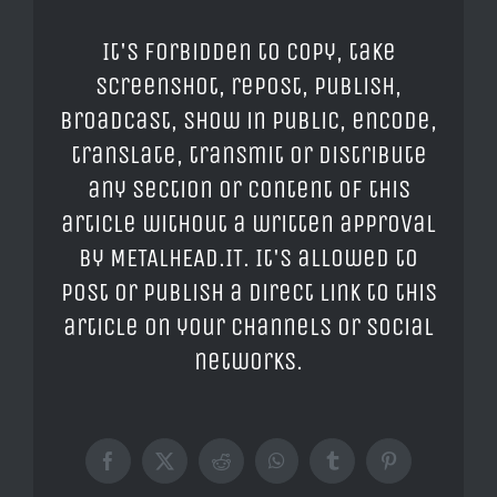
It's forbidden to copy, take
screenshot, repost, publish,
broadcast, show in public, encode,
translate, transmit or distribute
any section or content of this
article without a written approval
by METALHEAD.IT. It's allowed to
post or publish a direct link to this
article on your channels or social
networks.
Facebook
X
Reddit
WhatsApp
Tumblr
Pinterest