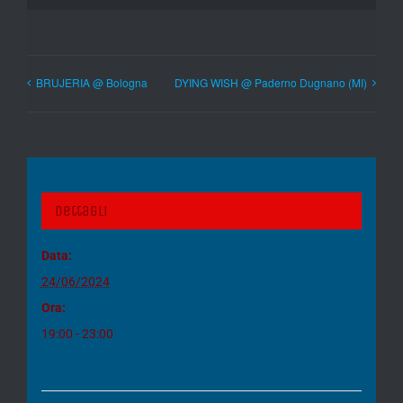
BRUJERIA @ Bologna
DYING WISH @ Paderno Dugnano (MI)
Dettagli
Data:
24/06/2024
Ora:
19:00 - 23:00