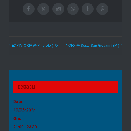
Facebook
X
Reddit
WhatsApp
Tumblr
Pinterest
EXPIATORIA @ Pinerolo (TO)
NOFX @ Sesto San Giovanni (MI)
Dettagli
Data:
10/05/2024
Ora:
21:00 - 23:30