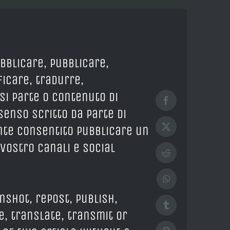
ubblicare, pubblicare,
icare, tradurre,
si parte o contenuto di
Facebook
enso scritto da parte di
ente consentito pubblicare un
X
 vostro canali e social
Reddit
WhatsApp
nshot, repost, publish,
Tumblr
e, translate, transmit or