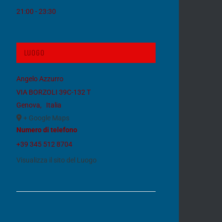
21:00 - 23:30
Luogo
Angelo Azzurro
VIA BORZOLI 39C-132 T
Genova
,
Italia
+ Google Maps
Numero di telefono
+39 345 512 8704
Visualizza il sito del Luogo