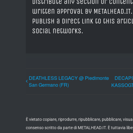
distribute any section or content
written approval by METALHEAD.IT.
publish a direct link to this arti
social networks.
DEATHLESS LEGACY @ Piedimonte
DECAPI
San Germano (FR)
KASSOGTH
È vietato copiare, riprodurre, ripubblicare, pubblicare, vis
consenso scritto da parte di METALHEAD.IT. È tuttavia liber