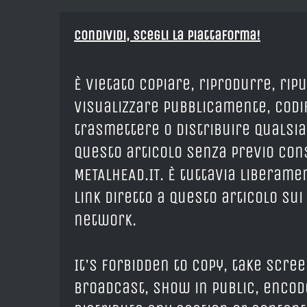
Condividi, Scegli la piattaforma!
È vietato copiare, riprodurre, rip
visualizzare pubblicamente, codif
trasmettere o distribuire qualsia
questo articolo senza previo cons
METALHEAD.IT. È tuttavia liberam
link diretto a questo articolo sui
network.
It's forbidden to copy, take scree
broadcast, show in public, encod