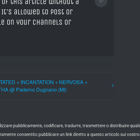
 of this article without a
Pinterest
 It's allowed to post or
cle on your channels or
TATED + INCANTATION + NERVOSA +
A @ Paderno Dugnano (MI)
ualizzare pubblicamente, codificare, tradurre, trasmettere o distribuire qua
amente consentito pubblicare un link diretto a questo articolo sui vostro 