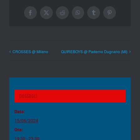
Facebook
X
Reddit
WhatsApp
Tumblr
Pinterest
CROSSES @ Milano
QUIREBOYS @ Paderno Dugnano (MI)
Dettagli
Data:
15/06/2024
Ora:
19:30 - 23:30