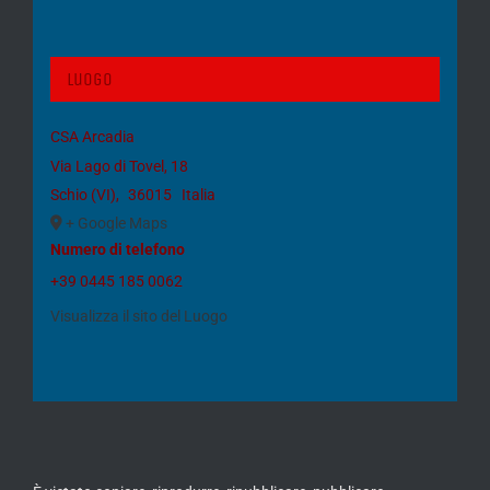
Luogo
CSA Arcadia
Via Lago di Tovel, 18
Schio (VI)
,
36015
Italia
+ Google Maps
Numero di telefono
+39 0445 185 0062
Visualizza il sito del Luogo