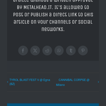
by METALHEAD.IT. It's allowed to
post or publish a direct link to this
article on your channels or social
networks.
Facebook
X
Reddit
WhatsApp
Tumblr
Pinterest
TYROL BLAST FEST V @ Egna
CANNIBAL CORPSE @
(BZ)
Milano