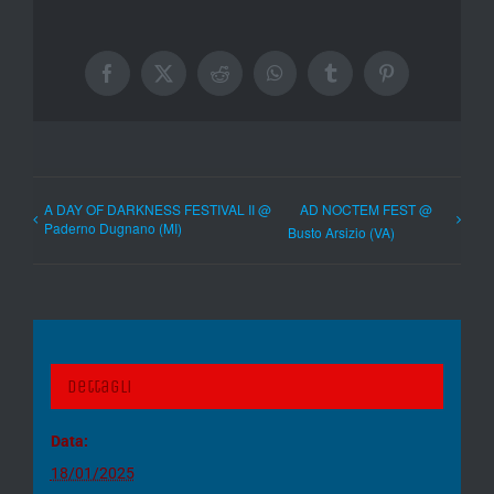
Facebook
X
Reddit
WhatsApp
Tumblr
Pinterest
A DAY OF DARKNESS FESTIVAL II @
AD NOCTEM FEST @
Paderno Dugnano (MI)
Busto Arsizio (VA)
Dettagli
Data:
18/01/2025