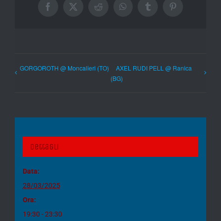
Facebook
X
Reddit
WhatsApp
Tumblr
Pinterest
GORGOROTH @ Moncalieri (TO)
AXEL RUDI PELL @ Ranica
(BG)
Dettagli
Data:
28/03/2025
Ora:
19:30 - 23:30