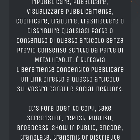
ripubblicare, pubblicare,
visualizzare pubblicamente,
codificare, tradurre, trasmettere o
distribuire qualsiasi parte o
contenuto di questo articolo senza
previo consenso scritto da parte di
METALHEAD.IT. È tuttavia
liberamente consentito pubblicare
un link diretto a questo articolo
sui vostro canali e social network.
It's forbidden to copy, take
screenshot, repost, publish,
broadcast, show in public, encode,
translate, transmit or distribute