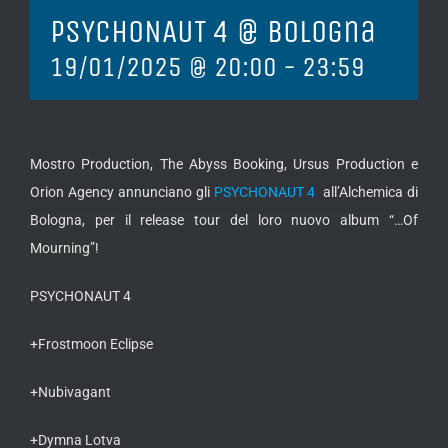
PSYCHONAUT 4 @ Bologna
19/01/2025 @ 20:00
-
23:59
Mostro Production, The Abyss Booking, Ursus Production e
Orion Agency annunciano gli
PSYCHONAUT 4
all’Alchemica di
Bologna, per il release tour del loro nuovo album “…Of
Mourning”!
PSYCHONAUT 4
+Frostmoon Eclipse
+Nubivagant
+Dymna Lotva