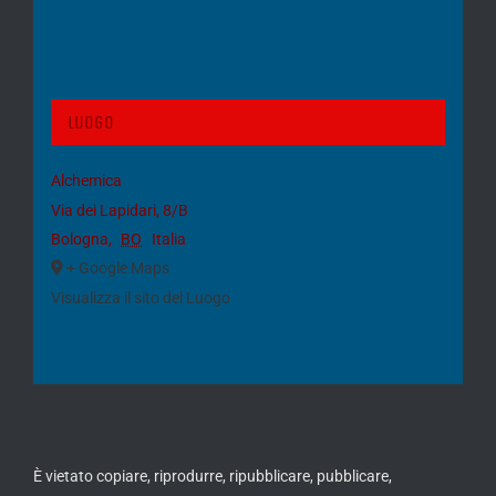
Luogo
Alchemica
Via dei Lapidari, 8/B
Bologna
,
BO
Italia
+ Google Maps
Visualizza il sito del Luogo
È vietato copiare, riprodurre, ripubblicare, pubblicare,