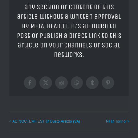
any section or content of this
article without a written approval
by METALHEAD.IT. It's allowed to
post or publish a direct link to this
article on your channels or social
networks.
Facebook
X
Reddit
WhatsApp
Tumblr
Pinterest
AD NOCTEM FEST @ Busto Arsizio (VA)
NI @ Torino