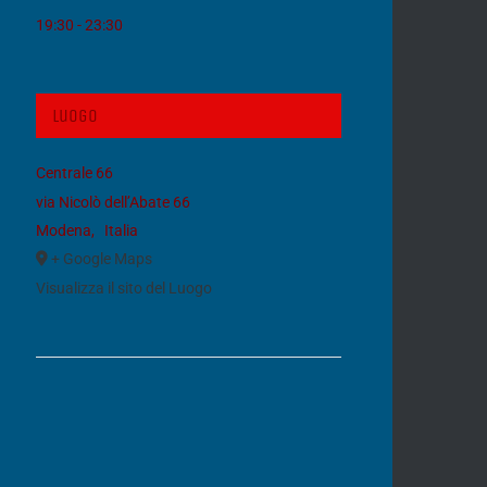
19:30 - 23:30
Luogo
Centrale 66
via Nicolò dell’Abate 66
Modena
,
Italia
+ Google Maps
Visualizza il sito del Luogo