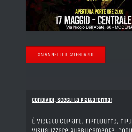
SALVA NEL TUO CALENDARIO
Condividi, Scegli la piattaforma!
È vietato copiare, riprodurre, rip
visualizzare pubblicamente, codif