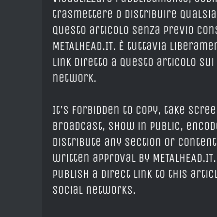
trasmettere o distribuire qualsia
questo articolo senza previo cons
METALHEAD.IT. È tuttavia liberam
link diretto a questo articolo sui
network.
It's forbidden to copy, take scree
broadcast, show in public, encod
distribute any section or content
written approval by METALHEAD.IT.
publish a direct link to this arti
social networks.