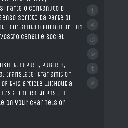
si parte o contenuto di
Facebook
enso scritto da parte di
ente consentito pubblicare un
X
 vostro canali e social
Reddit
WhatsApp
nshot, repost, publish,
Tumblr
e, translate, transmit or
 of this article without a
Pinterest
 It's allowed to post or
cle on your channels or