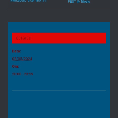
Montebello Vicentino (VI)
FEST @ Trieste
Dettagli
Data:
02/05/2024
Ora:
20:00 - 23:59