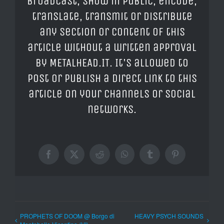
broadcast, show in public, encode,
translate, transmit or distribute
any section or content of this
article without a written approval
by METALHEAD.IT. It's allowed to
post or publish a direct link to this
article on your channels or social
networks.
Facebook
X
Reddit
WhatsApp
Tumblr
Pinterest
PROPHETS OF DOOM @ Borgo di
HEAVY PSYCH SOUNDS