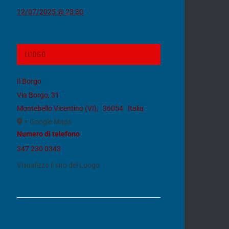
12/07/2025 @ 23:30
Luogo
Il Borgo
Via Borgo, 31
Montebello Vicentino (VI)
,
36054
Italia
+ Google Maps
Numero di telefono
347 230 0343
Visualizza il sito del Luogo