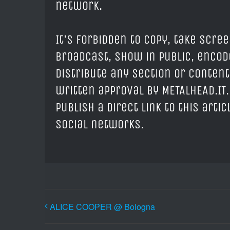
network.
It's forbidden to copy, take scree
broadcast, show in public, encod
distribute any section or content
written approval by METALHEAD.IT.
publish a direct link to this arti
social networks.
ALICE COOPER @ Bologna