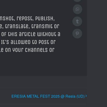
WhatsApp
nshot, repost, publish,
Tumblr
e, translate, transmit or
 of this article without a
Pinterest
 It's allowed to post or
cle on your channels or
ERESIA METAL FEST 2025 @ Resia (UD)