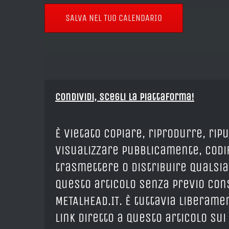
SALVA NEL TUO CALENDARIO
Condividi, Scegli la piattaforma!
È vietato copiare, riprodurre, rip
visualizzare pubblicamente, codif
trasmettere o distribuire qualsia
questo articolo senza previo cons
METALHEAD.IT. È tuttavia liberam
link diretto a questo articolo sui