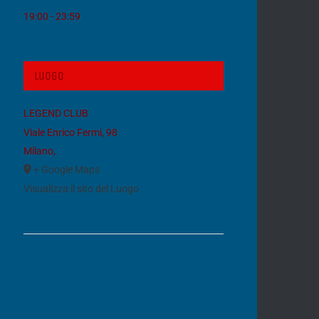
19:00 - 23:59
Luogo
LEGEND CLUB
Viale Enrico Fermi, 98
Milano
,
+ Google Maps
Visualizza il sito del Luogo