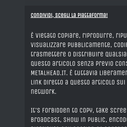
Condividi, Scegli la piattaforma!
È vietato copiare, riprodurre, rip
visualizzare pubblicamente, codif
trasmettere o distribuire qualsia
questo articolo senza previo cons
METALHEAD.IT. È tuttavia liberam
link diretto a questo articolo sui
network.
It's forbidden to copy, take scree
broadcast, show in public, encod