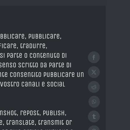
ubblicare, pubblicare,
icare, tradurre,
si parte o contenuto di
Facebook
enso scritto da parte di
ente consentito pubblicare un
X
 vostro canali e social
Reddit
WhatsApp
nshot, repost, publish,
Tumblr
e, translate, transmit or