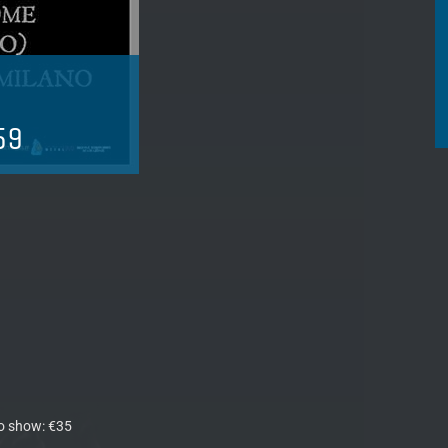
59
llo show: €35