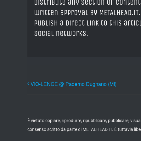
distribute any section or content
written approval by METALHEAD.IT.
publish a direct link to this arti
social networks.
VIO-LENCE @ Paderno Dugnano (MI)
È vietato copiare, riprodurre, ripubblicare, pubblicare, vis
consenso scritto da parte di METALHEAD.IT. È tuttavia liber