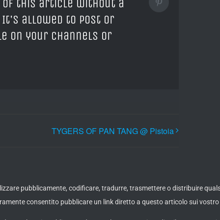
 of this article without a
Pinterest
 It's allowed to post or
cle on your channels or
TYGERS OF PAN TANG @ Pistoia
ualizzare pubblicamente, codificare, tradurre, trasmettere o distribuire qua
amente consentito pubblicare un link diretto a questo articolo sui vostro 