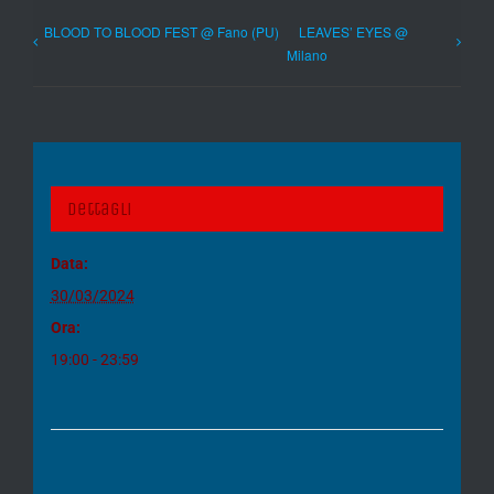
BLOOD TO BLOOD FEST @ Fano (PU)
LEAVES’ EYES @
Milano
Dettagli
Data:
30/03/2024
Ora:
19:00 - 23:59