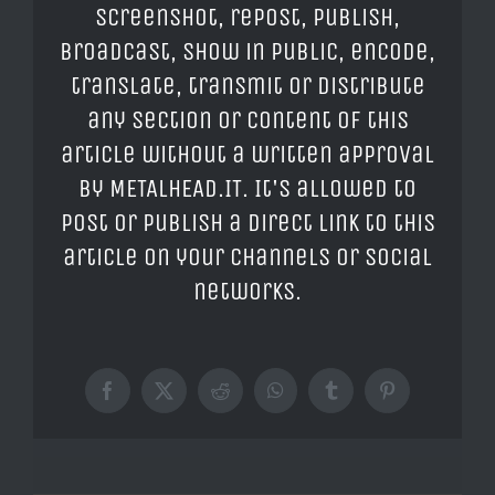
screenshot, repost, publish,
broadcast, show in public, encode,
translate, transmit or distribute
any section or content of this
article without a written approval
by METALHEAD.IT. It's allowed to
post or publish a direct link to this
article on your channels or social
networks.
Facebook
X
Reddit
WhatsApp
Tumblr
Pinterest