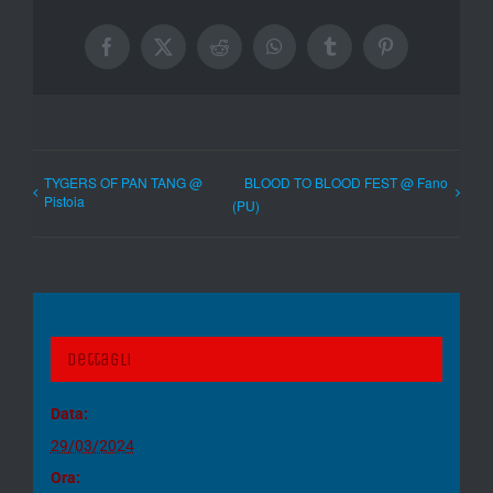
Facebook
X
Reddit
WhatsApp
Tumblr
Pinterest
TYGERS OF PAN TANG @
BLOOD TO BLOOD FEST @ Fano
Pistoia
(PU)
Dettagli
Data:
29/03/2024
Ora: