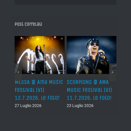
Post correlati
Ama
MESSA @ Ama Music
SCORPIONS @ AMA
SAXO
(VI)
Festival (VI)
Music Festival (VI)
Festi
oto!
12.7.2026. Le Foto!
11.7.2026. Le Foto!
11.7.
27 Luglio 2026
23 Luglio 2026
23 Lug