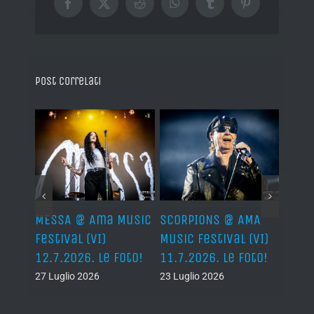
Facebook
X
Reddit
WhatsApp
Tumblr
Pinterest
Post correlati
Ama
MESSA @ Ama Music
SCORPIONS @ AMA
SAXO
(VI)
Festival (VI)
Music Festival (VI)
Festi
oto!
12.7.2026. Le Foto!
11.7.2026. Le Foto!
11.7.
27 Luglio 2026
23 Luglio 2026
23 Lug