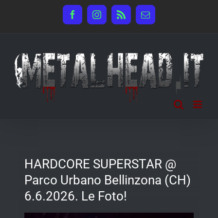
Salta
Facebook
Instagram
Rss
Email
al
contenuto
HARDCORE SUPERSTAR @
Parco Urbano Bellinzona (CH)
6.6.2026. Le Foto!