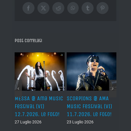
Facebook
X
Reddit
WhatsApp
Tumblr
Pinterest
Post correlati
Ama
MESSA @ Ama Music
SCORPIONS @ AMA
SAXO
(VI)
Festival (VI)
Music Festival (VI)
Festi
oto!
12.7.2026. Le Foto!
11.7.2026. Le Foto!
11.7.
27 Luglio 2026
23 Luglio 2026
23 Lug