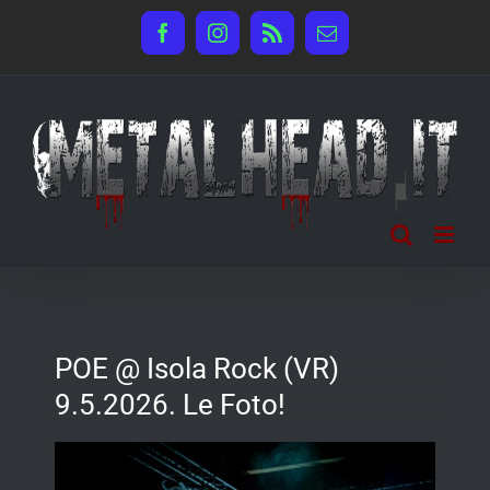
Salta
Facebook
Instagram
Rss
Email
al
contenuto
POE @ Isola Rock (VR)
9.5.2026. Le Foto!