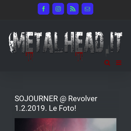
Salta
Facebook
Instagram
Rss
Email
al
contenuto
SOJOURNER @ Revolver
1.2.2019. Le Foto!