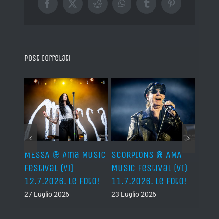
Facebook
X
Reddit
WhatsApp
Tumblr
Pinterest
Post correlati
Ama
MESSA @ Ama Music
SCORPIONS @ AMA
SAXO
(VI)
Festival (VI)
Music Festival (VI)
Festi
oto!
12.7.2026. Le Foto!
11.7.2026. Le Foto!
11.7.
27 Luglio 2026
23 Luglio 2026
23 Lug