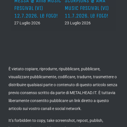
Ama
MESSA @ Ama Music
SCORPIONS @ AMA
SAXO
(VI)
Festival (VI)
Music Festival (VI)
Festi
oto!
12.7.2026. Le Foto!
11.7.2026. Le Foto!
11.7.
27 Luglio 2026
23 Luglio 2026
23 Lug
È vietato copiare, riprodurre, ripubblicare, pubblicare,
visualizzare pubblicamente, codificare, tradurre, trasmettere o
distribuire qualsiasi parte o contenuto di questo articolo senza
previo consenso scritto da parte di METALHEAD.IT. È tuttavia
liberamente consentito pubblicare un link diretto a questo
articolo sui vostro canali e social network.
It’s forbidden to copy, take screenshot, repost, publish,