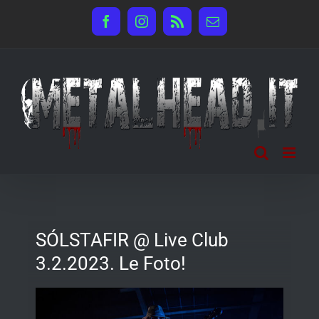
Salta
Facebook
Instagram
Rss
Email
al
contenuto
SÓLSTAFIR @ Live Club
3.2.2023. Le Foto!