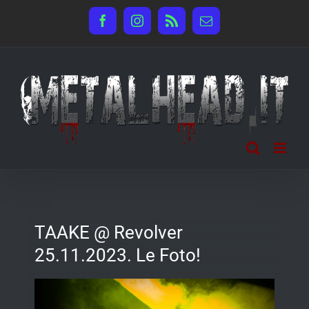
Salta
Facebook
Instagram
Rss
Email
al
contenuto
TAAKE @ Revolver
25.11.2023. Le Foto!