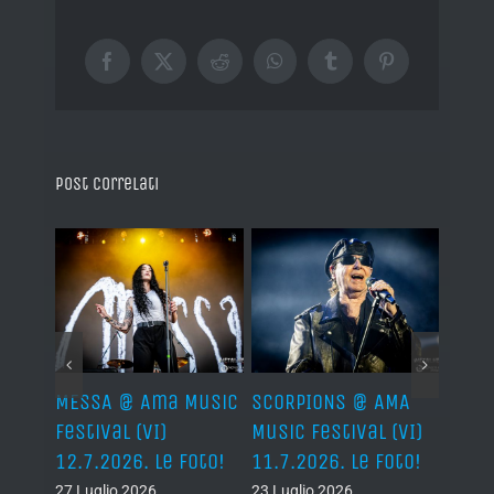
Facebook
X
Reddit
WhatsApp
Tumblr
Pinterest
Post correlati
Ama
MESSA @ Ama Music
SCORPIONS @ AMA
SAXO
(VI)
Festival (VI)
Music Festival (VI)
Festi
oto!
12.7.2026. Le Foto!
11.7.2026. Le Foto!
11.7.
27 Luglio 2026
23 Luglio 2026
23 Lug