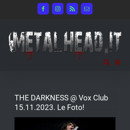
Salta
Facebook
Instagram
Rss
Email
al
contenuto
THE DARKNESS @ Vox Club
15.11.2023. Le Foto!