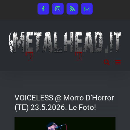
Salta
Facebook
Instagram
Rss
Email
al
contenuto
VOICELESS @ Morro D’Horror
(TE) 23.5.2026. Le Foto!