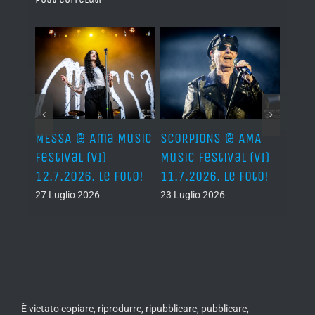
Ama
MESSA @ Ama Music
SCORPIONS @ AMA
SAXO
(VI)
Festival (VI)
Music Festival (VI)
Festi
oto!
12.7.2026. Le Foto!
11.7.2026. Le Foto!
11.7.
27 Luglio 2026
23 Luglio 2026
23 Lug
È vietato copiare, riprodurre, ripubblicare, pubblicare,