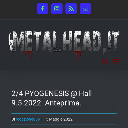
Salta
Facebook
Instagram
Rss
Email
al
contenuto
2/4 PYOGENESIS @ Hall
9.5.2022. Anteprima.
Di
redazione666
|
15 Maggio 2022