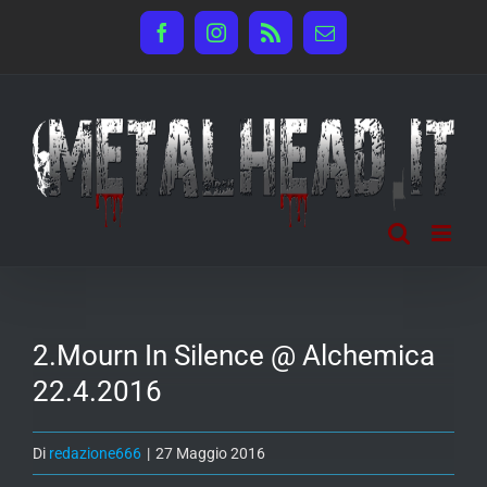
Salta
Facebook
Instagram
Rss
Email
al
contenuto
2.Mourn In Silence @ Alchemica
22.4.2016
Di
redazione666
|
27 Maggio 2016