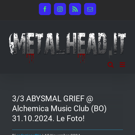
Salta
Facebook
Instagram
Rss
Email
al
contenuto
3/3 ABYSMAL GRIEF @
Alchemica Music Club (BO)
31.10.2024. Le Foto!