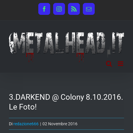
Salta
Facebook
Instagram
Rss
Email
al
contenuto
3.DARKEND @ Colony 8.10.2016.
Le Foto!
Di
redazione666
|
02 Novembre 2016