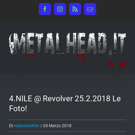
Salta
Facebook
Instagram
Rss
Email
al
contenuto
4.NILE @ Revolver 25.2.2018 Le
Foto!
Di
redazione666
|
03 Marzo 2018