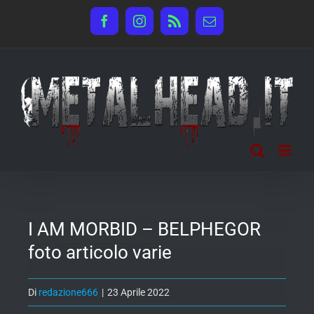
Salta
Facebook
Instagram
Rss
Email
al
contenuto
I AM MORBID – BELPHEGOR
foto articolo varie
Di
redazione666
|
23 Aprile 2022