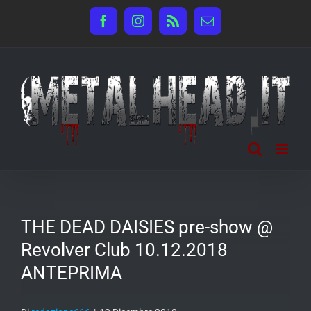
Salta
Facebook
Instagram
Rss
Email
al
contenuto
THE DEAD DAISIES pre-show @
Revolver Club 10.12.2018
ANTEPRIMA