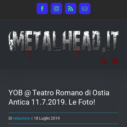
Salta
Facebook
Instagram
Rss
Email
al
contenuto
YOB @ Teatro Romano di Ostia
Antica 11.7.2019. Le Foto!
Di
redazione
|
18 Luglio 2019