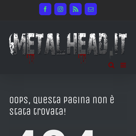
Salta
Facebook
Instagram
Rss
Email
al
contenuto
Oops, questa pagina non è
stata trovata!