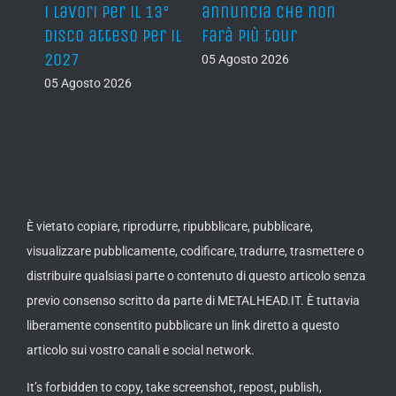
i lavori per il 13°
annuncia che non
“Now
disco atteso per il
farà più tour
nuov
2027
atte
05 Agosto 2026
nove
05 Agosto 2026
05 Ago
È vietato copiare, riprodurre, ripubblicare, pubblicare,
visualizzare pubblicamente, codificare, tradurre, trasmettere o
distribuire qualsiasi parte o contenuto di questo articolo senza
previo consenso scritto da parte di METALHEAD.IT. È tuttavia
liberamente consentito pubblicare un link diretto a questo
articolo sui vostro canali e social network.
It’s forbidden to copy, take screenshot, repost, publish,