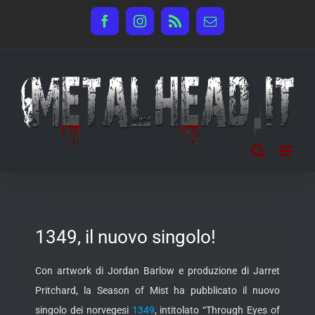
Salta
Facebook
Instagram
Rss
Email
al
contenuto
1349, il nuovo singolo!
Con artwork di Jordan Barlow e produzione di Jarret
Pritchard, la Season of Mist ha pubblicato il nuovo
singolo dei norvegesi
1349
, intitolato “Through Eyes of