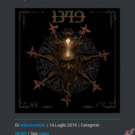
Di
redazione666
|
14 Luglio 2019
|
Categorie:
NEWS
|
Tag:
news