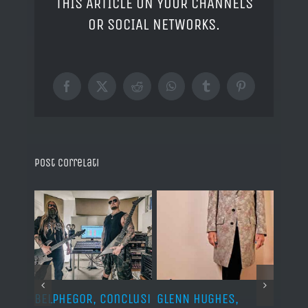
THIS ARTICLE ON YOUR CHANNELS
OR SOCIAL NETWORKS.
Facebook
X
Reddit
WhatsApp
Tumblr
Pinterest
Post correlati
BELPHEGOR, conclusi
GLENN HUGHES,
YNGW