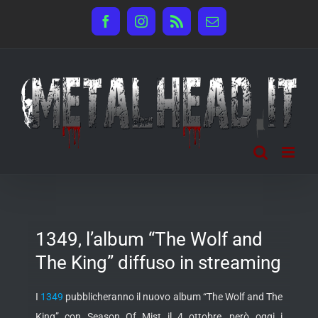
Salta
Facebook
Instagram
Rss
Email
al
contenuto
1349, l’album “The Wolf and
The King” diffuso in streaming
I
1349
pubblicheranno il nuovo album “The Wolf and The
King” con Season Of Mist il 4 ottobre, però oggi i