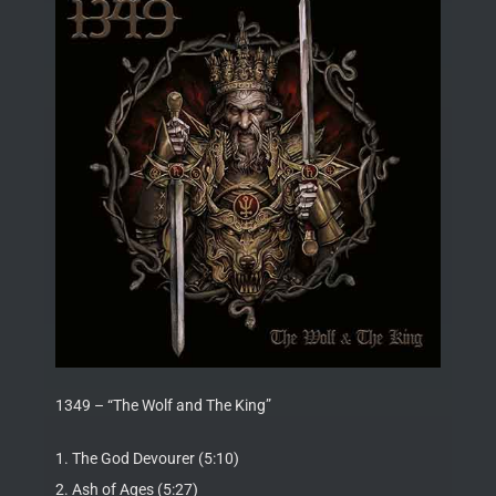
1349 – “The Wolf and The King”
1. The God Devourer (5:10)
2. Ash of Ages (5:27)