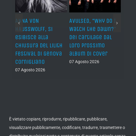
ARDS,
ANNA VON
AVULSED, “Why Do I
JOHN 
lo
HAUSSWOLFF, si
Watch the Dawn?”
ROCKE
esibisce alla
dei Cartilage dal
“The 
chiusura del Lilith
loro prossimo
Back”
Festival di Genova
album di cover
sing
Cornigliano
07 Agosto 2026
07 Ago
07 Agosto 2026
È vietato copiare, riprodurre, ripubblicare, pubblicare,
visualizzare pubblicamente, codificare, tradurre, trasmettere o
distribuire qualsiasi parte o contenuto di questo articolo senza