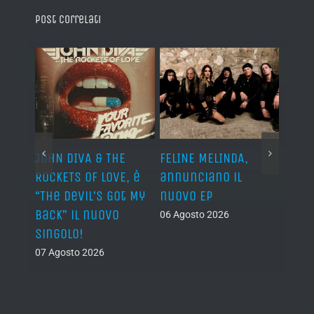
Post correlati
o I
JOHN DIVA & THE
FELINE MELINDA,
BELP
n?”
ROCKETS OF LOVE, è
annunciano il
i lav
al
“The Devil’s Got My
nuovo EP
disco
Back” il nuovo
2027
06 Agosto 2026
singolo!
05 Ago
07 Agosto 2026