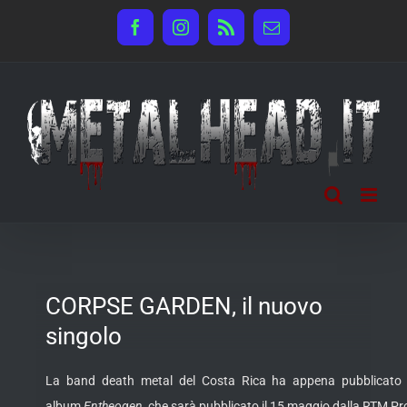
Salta
Facebook
Instagram
Rss
Email
al
contenuto
CORPSE GARDEN, il nuovo
singolo
La band death metal del Costa Rica ha appena pubblicato i
album
Entheogen
, che sarà pubblicato il 15 maggio dalla RTM P