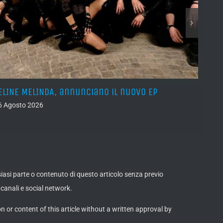
ELINE MELINDA, annunciano il nuovo EP
BELPH
attes
6 Agosto 2026
05 Ago
lsiasi parte o contenuto di questo articolo senza previo
canali e social network.
on or content of this article without a written approval by