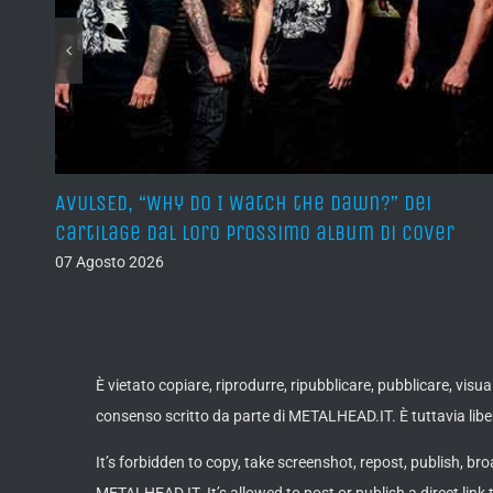
sura
AVULSED, “Why Do I Watch the Dawn?” dei
Cartilage dal loro prossimo album di cover
07 Agosto 2026
È vietato copiare, riprodurre, ripubblicare, pubblicare, vis
consenso scritto da parte di METALHEAD.IT. È tuttavia liber
It’s forbidden to copy, take screenshot, repost, publish, bro
METALHEAD.IT. It’s allowed to post or publish a direct link 