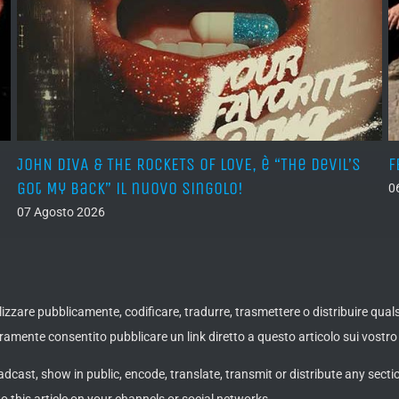
JOHN DIVA & THE ROCKETS OF LOVE, è “The Devil’s
F
Got My Back” il nuovo singolo!
0
07 Agosto 2026
ualizzare pubblicamente, codificare, tradurre, trasmettere o distribuire qua
amente consentito pubblicare un link diretto a questo articolo sui vostro 
adcast, show in public, encode, translate, transmit or distribute any secti
to this article on your channels or social networks.