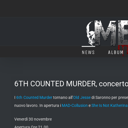
Salta
al
contenuto
NEWS
ALBUM
6TH COUNTED MURDER, concerto 
I
6th Counted Murder
tornano all’
Old Jesse
di Saronno per presen
nuovo lavoro. In apertura i
MAD-Collusion
e
She Is Not Katherina
Venerdì 30 novembre
Apertura Ore 21.00