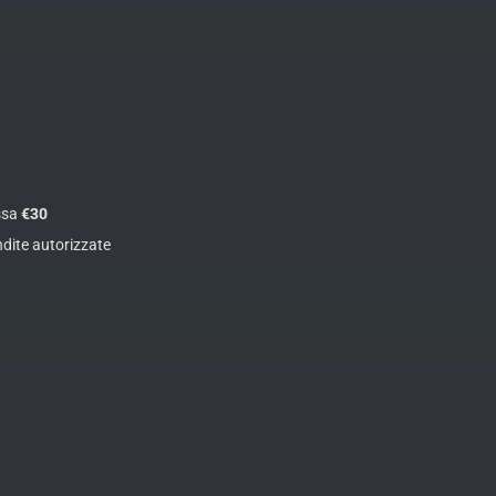
assa
€30
ndite autorizzate