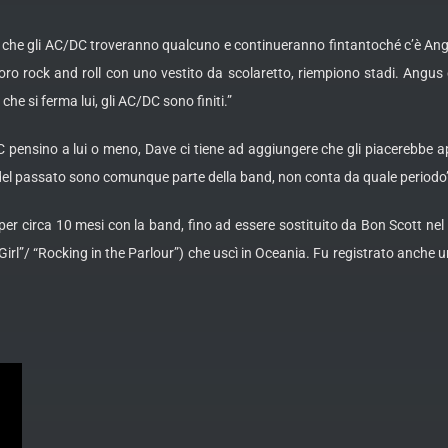
che gli AC/DC troveranno qualcuno e continueranno fintantoché c’è Angu
loro rock and roll con uno vestito da scolaretto, riempiono stadi. Angu
 che si ferma lui, gli AC/DC sono finiti.”
 pensino a lui o meno, Dave ci tiene ad aggiungere che gli piacerebbe a
el passato sono comunque parte della band, non conta da quale periodo
er circa 10 mesi con la band, fino ad essere sostituito da Bon Scott nel
Girl”/ “Rocking in the Parlour”) che uscì in Oceania. Fu registrato anche 