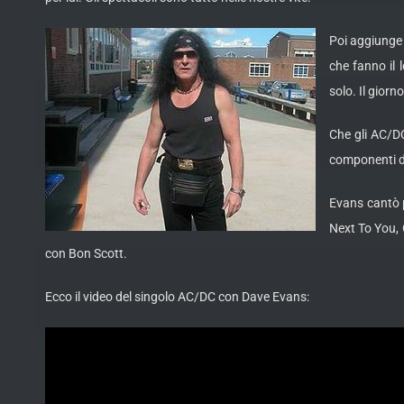
Poi aggiunge 
che fanno il 
solo. Il giorno
Che gli AC/DC
componenti d
Evans cantò p
Next To You, 
con Bon Scott.
Ecco il video del singolo AC/DC con Dave Evans: