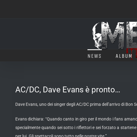
Salta
al
contenuto
NEWS
ALBUM
AC/DC, Dave Evans è pronto…
Dave Evans, uno dei singer degli AC/DC prima dell’arrivo di Bon S
Evans dichiara: “Quando canto in giro per il mondo i fans aman
specialmente quando sei sotto i riflettori e sei forzato a starten
per lui. Gli spettacoli sono tutto nelle nostre vite.”