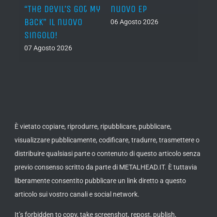
al
“The Devil’s Got My
nuovo EP
disco
Back” il nuovo
2027
06 Agosto 2026
singolo!
05 Ago
07 Agosto 2026
È vietato copiare, riprodurre, ripubblicare, pubblicare,
visualizzare pubblicamente, codificare, tradurre, trasmettere o
distribuire qualsiasi parte o contenuto di questo articolo senza
previo consenso scritto da parte di METALHEAD.IT. È tuttavia
liberamente consentito pubblicare un link diretto a questo
articolo sui vostro canali e social network.
It’s forbidden to copy, take screenshot, repost, publish,