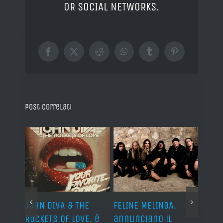
OR SOCIAL NETWORKS.
Facebook
X
Reddit
WhatsApp
Tumblr
Pinterest
Post correlati
o I
JOHN DIVA & THE
FELINE MELINDA,
BELP
n?”
ROCKETS OF LOVE, è
annunciano il
i lav