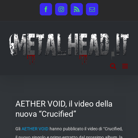
Salta
Facebook
Instagram
Rss
Email
al
contenuto
AETHER VOID, il video della
nuova “Crucified”
Gli
AETHER VOID
hanno pubblicato il video di “Crucified,
il nuovo singolo e primo estratto dal prossimo album, la