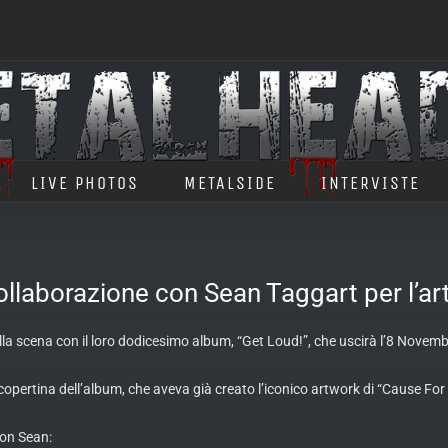
LIVE PHOTOS
METALSIDE
INTERVISTE
llaborazione con Sean Taggart per l’ar
la scena con il loro dodicesimo album, “Get Loud!”, che uscirà l’8 Novemb
copertina dell’album, che aveva già creato l’iconico artwork di “Cause For
con Sean: