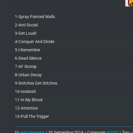
1-Spray Painted Walls
2-Anti Social
3-Get Loud!
4-Conquer And Divide
5-I Remember
6-Dead Silence
7-AF Stomp
8-Urban Decay
9-Snitches Get Stitches
10-Isolated
11-In My Blood
12-Attention
13-Pull The Trigger
Di
redazione666
|
30 Settembre 2019
|
Categorie:
NEWS
|
Tag: