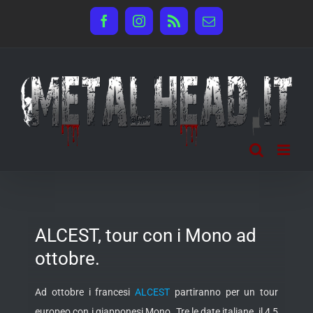
Salta
Facebook
Instagram
Rss
Email
al
contenuto
ALCEST, tour con i Mono ad
ottobre.
Ad ottobre i francesi
ALCEST
partiranno per un tour
europeo con i giapponesi Mono. Tre le date italiane, il 4,5