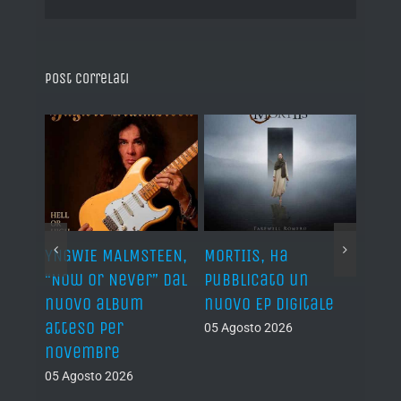
Post correlati
YNGWIE MALMSTEEN,
MORTIIS, ha
ROAD 
non
“Now Or Never” dal
pubblicato un
camb
nuovo album
nuovo EP digitale
il 13
atteso per
05 Agosto 2026
05 Ago
novembre
05 Agosto 2026