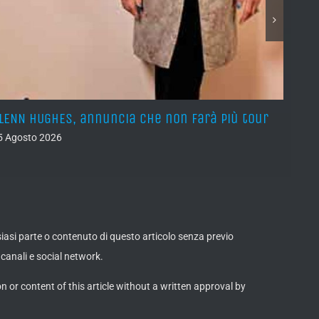
LENN HUGHES, annuncia che non farà più tour
YNGW
albu
5 Agosto 2026
05 Ago
lsiasi parte o contenuto di questo articolo senza previo
canali e social network.
on or content of this article without a written approval by