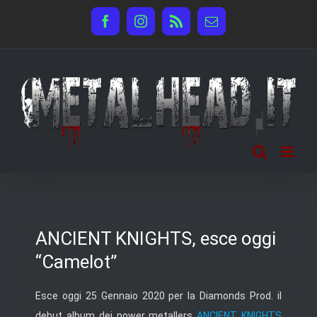
Salta
Facebook
Instagram
Rss
Email
al
contenuto
ANCIENT KNIGHTS, esce oggi
“Camelot”
Esce oggi 25 Gennaio 2020 per la Diamonds Prod. il
debut album dei power metallers
ANCIENT KNIGHTS