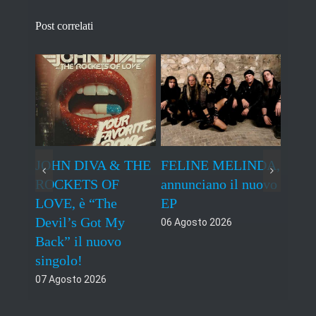
Post correlati
hy
JOHN DIVA & THE
FELINE MELINDA,
BEL
ROCKETS OF
annunciano il nuovo
concl
LOVE, è “The
EP
il 13
ro
Devil’s Got My
per i
06 Agosto 2026
 di
Back” il nuovo
05 Ag
singolo!
07 Agosto 2026