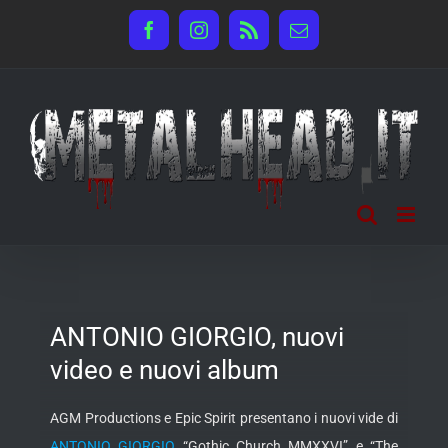
Salta
Facebook
Instagram
Rss
Email
al
contenuto
ANTONIO GIORGIO, nuovi
video e nuovi album
AGM Productions e Epic Spirit presentano i nuovi vide di
ANTONIO GIORGIO
“Gothic Church MMXXVI” e “The