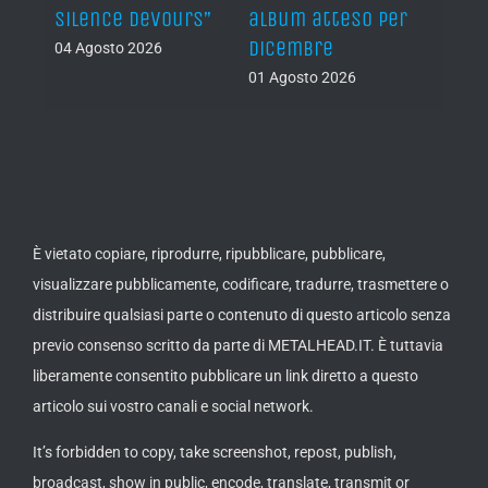
m atteso per
del prossimo album
atteso per Napa
mbre
Records
31 Luglio 2026
sto 2026
04 Agosto 2026
È vietato copiare, riprodurre, ripubblicare, pubblicare,
visualizzare pubblicamente, codificare, tradurre, trasmettere o
distribuire qualsiasi parte o contenuto di questo articolo senza
previo consenso scritto da parte di METALHEAD.IT. È tuttavia
liberamente consentito pubblicare un link diretto a questo
articolo sui vostro canali e social network.
It’s forbidden to copy, take screenshot, repost, publish,
broadcast, show in public, encode, translate, transmit or