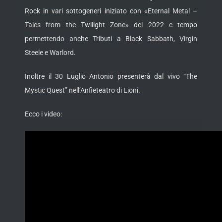
Rock in vari sottogeneri iniziato con «Eternal Metal –
Tales from the Twilight Zone» del 2022 e tempo
permettendo anche Tributi a Black Sabbath, Virgin
Steele e Warlord.
Inoltre il 30 Luglio Antonio presenterà dal vivo “The
Mystic Quest” nell’Anfieteatro di Lioni.
Ecco i video: