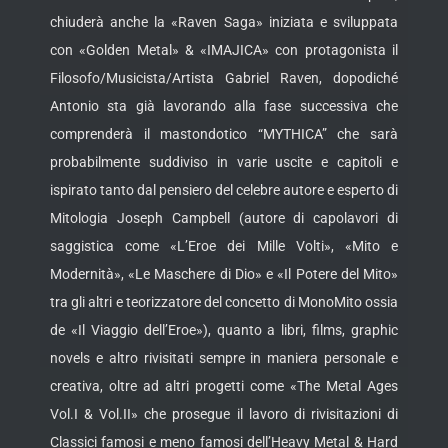
chiuderà anche la «Raven Saga» iniziata e sviluppata
con «Golden Metal» & «IMAJICA» con protagonista il
Filosofo/Musicista/Artista Gabriel Raven, dopodiché
Antonio sta già lavorando alla fase successiva che
comprenderà il mastondotico “MYTHICA” che sarà
probabilmente suddiviso in varie uscite e capitoli e
ispirato tanto dal pensiero del celebre autore e esperto di
Mitologia Joseph Campbell (autore di capolavori di
saggistica come «L’Eroe dei Mille Volti», «Mito e
Modernità», «Le Maschere di Dio» e «Il Potere del Mito»
tra gli altri e teorizzatore del concetto di MonoMito ossia
de «Il Viaggio dell’Eroe»), quanto a libri, films, graphic
novels e altro rivisitati sempre in maniera personale e
creativa, oltre ad altri progetti come «The Metal Ages
Vol.I & Vol.II» che prosegue il lavoro di rivisitazioni di
Classici famosi e meno famosi dell’Heavy Metal & Hard