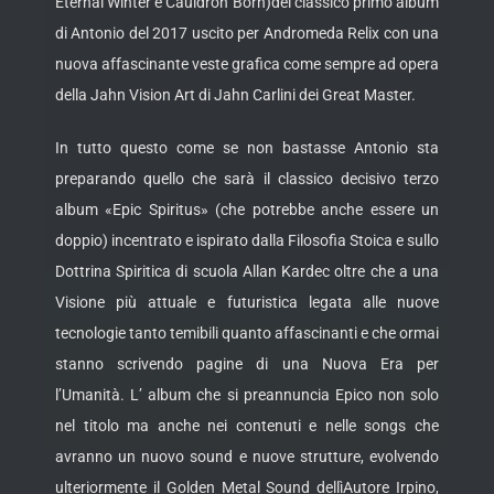
Eternal Winter e Cauldron Born)del classico primo album
di Antonio del 2017 uscito per Andromeda Relix con una
nuova affascinante veste grafica come sempre ad opera
della Jahn Vision Art di Jahn Carlini dei Great Master.
In tutto questo come se non bastasse Antonio sta
preparando quello che sarà il classico decisivo terzo
album «Epic Spiritus» (che potrebbe anche essere un
doppio) incentrato e ispirato dalla Filosofia Stoica e sullo
Dottrina Spiritica di scuola Allan Kardec oltre che a una
Visione più attuale e futuristica legata alle nuove
tecnologie tanto temibili quanto affascinanti e che ormai
stanno scrivendo pagine di una Nuova Era per
l’Umanità. L’ album che si preannuncia Epico non solo
nel titolo ma anche nei contenuti e nelle songs che
avranno un nuovo sound e nuove strutture, evolvendo
ulteriormente il Golden Metal Sound dellìAutore Irpino,