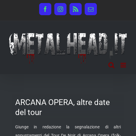
Salta
Facebook
Instagram
Rss
Email
al
contenuto
ARCANA OPERA, altre date
del tour
Giunge in redazione la segnalazione di altri
appuntamenti del Tour De Noir di Arcana Opera (folk-