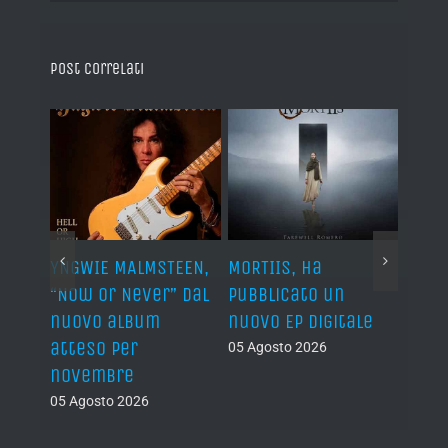
Post correlati
YNGWIE MALMSTEEN,
MORTIIS, ha
ROAD 
non
“Now Or Never” dal
pubblicato un
camb
nuovo album
nuovo EP digitale
il 13
atteso per
05 Agosto 2026
05 Ago
novembre
05 Agosto 2026