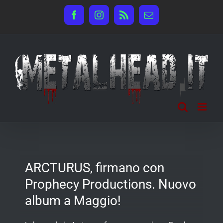
Salta
Facebook
Instagram
Rss
Email
al
contenuto
ARCTURUS, firmano con
Prophecy Productions. Nuovo
album a Maggio!