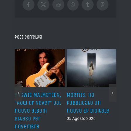
Facebook
X
Reddit
WhatsApp
Tumblr
Pinterest
Post correlati
YNGWIE MALMSTEEN,
MORTIIS, ha
ROAD 
non
“Now Or Never” dal
pubblicato un
camb
nuovo album
nuovo EP digitale
il 13
atteso per
05 Agosto 2026
05 Ago
novembre