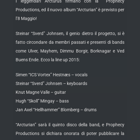
I leggendari Arcturus firmano con la Prophecy
Productions, ed il nuovo album “Arcturian” è previsto per
l’8 Maggio!
Steinar “Sverd” Johnsen, il genio dietro il progetto, si è
fatto circondare da membri passati e presenti di bands
come Ulver, Mayhem, Dimmu Borgir, Borknagar e Ved
Buens Ende. Ecco la line up 2015:
Simen “ICS Vortex” Hestnæs – vocals
Steinar “Sverd” Johnsen – keyboards
Knut Magne Valle – guitar
Hugh “Skoll” Mingay – bass
Jan Axel “Hellhammer” Blomberg – drums
“Arcturian” sarà il quinto disco della band, e Prophecy
Productions si dichiara onorata di poter pubblicare la