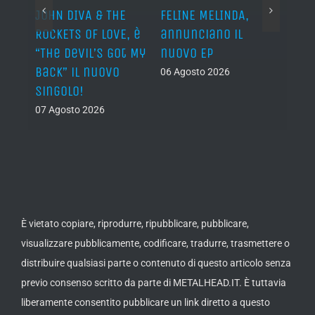
o I
JOHN DIVA & THE
FELINE MELINDA,
BELP
n?”
ROCKETS OF LOVE, è
annunciano il
i lav
al
“The Devil’s Got My
nuovo EP
disco
Back” il nuovo
2027
06 Agosto 2026
singolo!
05 Ago
07 Agosto 2026
È vietato copiare, riprodurre, ripubblicare, pubblicare,
visualizzare pubblicamente, codificare, tradurre, trasmettere o
distribuire qualsiasi parte o contenuto di questo articolo senza
previo consenso scritto da parte di METALHEAD.IT. È tuttavia
liberamente consentito pubblicare un link diretto a questo