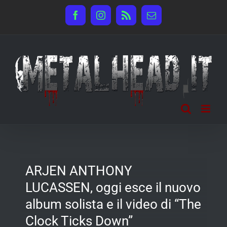
Salta
Facebook
Instagram
Rss
Email
al
contenuto
ARJEN ANTHONY
LUCASSEN, oggi esce il nuovo
album solista e il video di “The
Clock Ticks Down”